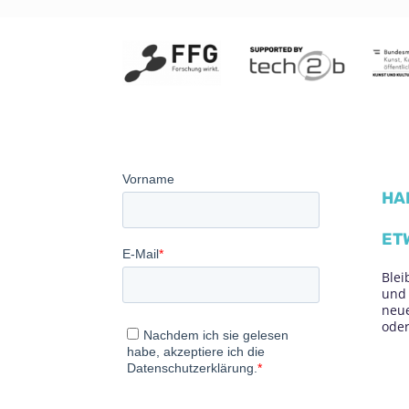
HA
ET
Blei
und 
neue
oder