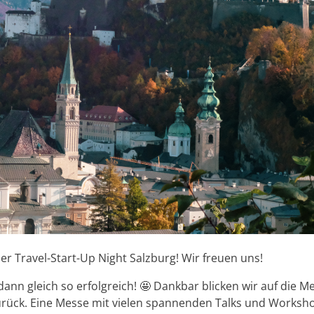
er Travel-Start-Up Night Salzburg! Wir freuen uns!
ann gleich so erfolgreich! 🤩 Dankbar blicken wir auf die M
rück. Eine Messe mit vielen spannenden Talks und Worksh