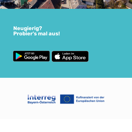
Neugierig?
Probier's mal aus!