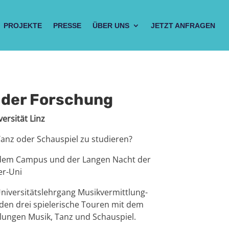
PROJEKTE
PRESSE
ÜBER UNS
JETZT ANFRAGEN
 der Forschung
ersität Linz
Tanz oder Schauspiel zu studieren?
uf dem Campus und der Langen Nacht der
er-Uni
niversitätslehrgang Musikvermittlung-
den drei spielerische Touren
mit dem
ungen Musik, Tanz und Schauspiel.